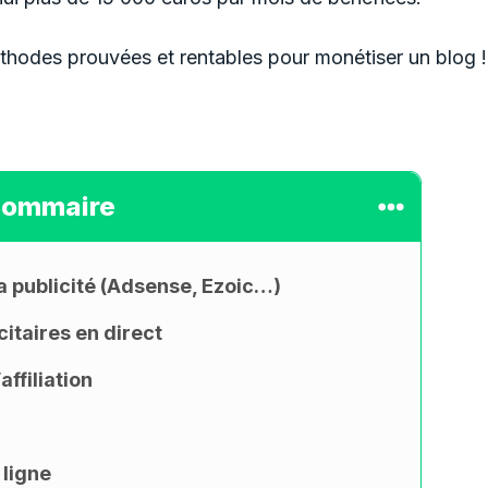
méthodes prouvées et rentables pour monétiser un blog !
Sommaire
a publicité (Adsense, Ezoic…)
itaires en direct
ffiliation
 ligne