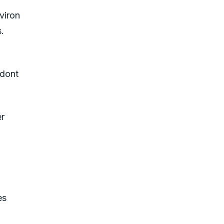
viron
.
 dont
er
es